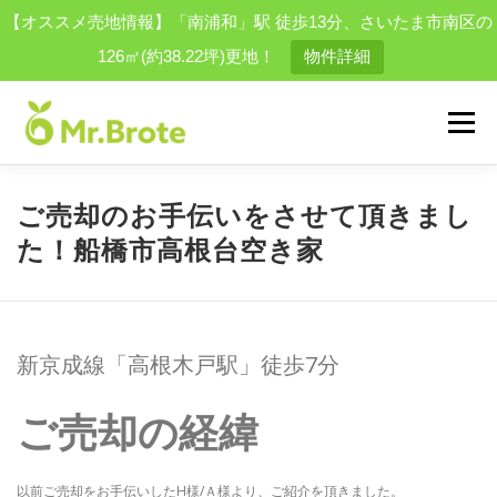
【オススメ売地情報】「南浦和」駅 徒歩13分、さいたま市南区の
126㎡(約38.22坪)更地！
物件詳細
コ
ン
メニュー
テ
ン
ツ
へ
物件を探す
会社案内
スタッフ
買取実績一覧
ご売却のお手伝いをさせて頂きまし
ス
た！船橋市高根台空き家
キ
ッ
プ
お問い合わせ
採用情報
結婚相談所
便利屋事業
新京成線「高根木戸駅」徒歩7分
ご売却の経緯
以前ご売却をお手伝いしたH様/Ａ様より、ご紹介を頂きました。