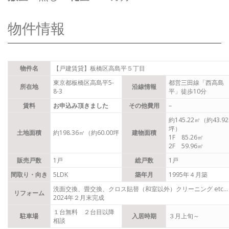
物件情報
物件名
【戸建賃貸】板橋区高島平５丁目
東京都板橋区高島平5-
都営三田線「西高島
所在地
沿線情報
8-3
平」徒歩10分
賃料
お申込み頂きました
その他費用
–
約145.22㎡（約43.92
坪）
土地面積
約198.36㎡（約60.00坪
建物面積
1F 85.26㎡
2F 59.96㎡
販売戸数
1戸
総戸数
1戸
間取り・向き
5LDK
築年月
1995年４月築
洗面交換、畳交換、クロス貼替（和室以外）クリーニング etc…
リフォーム
2024年２月末完成
１台無料 ２台目以降
駐車場
入居時期
３月上旬～
相談