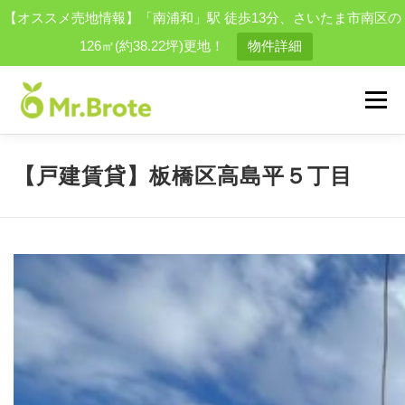
【オススメ売地情報】「南浦和」駅 徒歩13分、さいたま市南区の
126㎡(約38.22坪)更地！
物件詳細
コ
ン
メニュー
テ
ン
ツ
へ
物件を探す
会社案内
スタッフ
買取実績一覧
【戸建賃貸】板橋区高島平５丁目
ス
キ
ッ
プ
お問い合わせ
採用情報
結婚相談所
便利屋事業