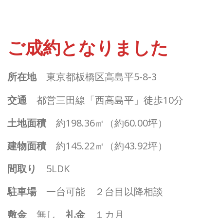
ご成約となりました
所在地
東京都板橋区高島平5-8-3
交通
都営三田線「西高島平」徒歩10分
土地面積
約198.36㎡（約60.00坪）
建物面積
約145.22㎡（約43.92坪）
間取り
5LDK
駐車場
一台可能 ２台目以降相談
敷金
無し
礼金
１カ月