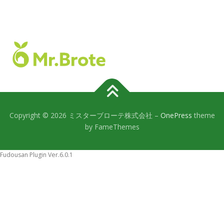
Copyright © 2026 ミスターブローテ株式会社
–
OnePress
theme
by FameThemes
Fudousan Plugin Ver.6.0.1