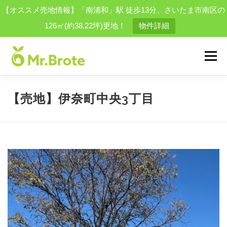
【オススメ売地情報】「南浦和」駅 徒歩13分、さいたま市南区の
126㎡(約38.22坪)更地！
物件詳細
コ
ン
メニュー
テ
ン
ツ
へ
物件を探す
会社案内
スタッフ
買取実績一覧
【売地】伊奈町中央3丁目
ス
キ
ッ
プ
お問い合わせ
採用情報
結婚相談所
便利屋事業