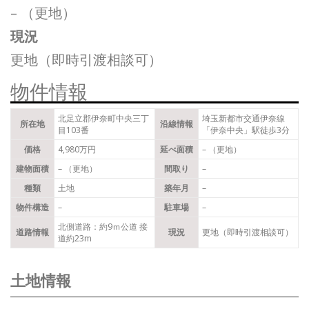
– （更地）
現況
更地（即時引渡相談可）
物件情報
北足立郡伊奈町中央三丁
埼玉新都市交通伊奈線
所在地
沿線情報
目103番
「伊奈中央」駅徒歩3分
価格
4,980万円
延べ面積
– （更地）
建物面積
– （更地）
間取り
–
種類
土地
築年月
–
物件構造
–
駐車場
–
北側道路：約9ｍ公道 接
道路情報
現況
更地（即時引渡相談可）
道約23m
土地情報