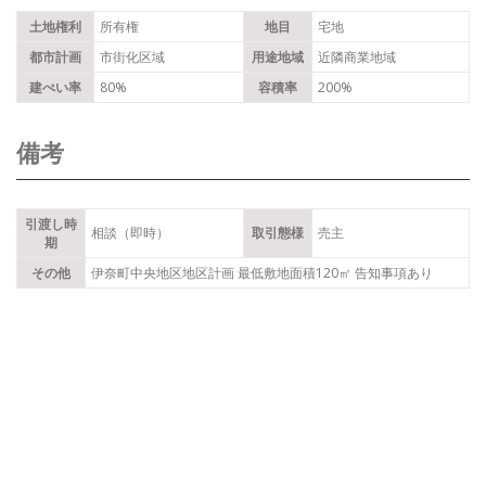
土地権利
所有権
地目
宅地
都市計画
市街化区域
用途地域
近隣商業地域
建ぺい率
80%
容積率
200%
備考
引渡し時
相談（即時）
取引態様
売主
期
その他
伊奈町中央地区地区計画 最低敷地面積120㎡ 告知事項あり