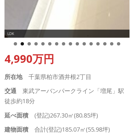
LDK
0
1
2
3
4
5
6
4,990万円
所在地
千葉県柏市酒井根2丁目
交通
東武アーバンパークライン「増尾」駅
徒歩約18分
延べ面積
(登記)267.30㎡(80.85坪)
建物面積
合計(登記)185.07㎡(55.98坪)