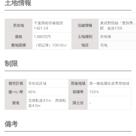
土地情報
千葉県柏市篠籠田
東武野田線「豊四季
所在地
沿線情報
1421-24
駅 徒歩13分
価格
1,880万円
土地権利
所有権
敷地面積
（登記簿）100.03㎡
地目
宅地
制限
都市計画
市街化区域
用途地域
第一種低層住居専用地域
建ぺい率
60％
容積率
150％
北側私道4.5ｍ 西側私
接道
国土法
–
道4.0ｍ
備考