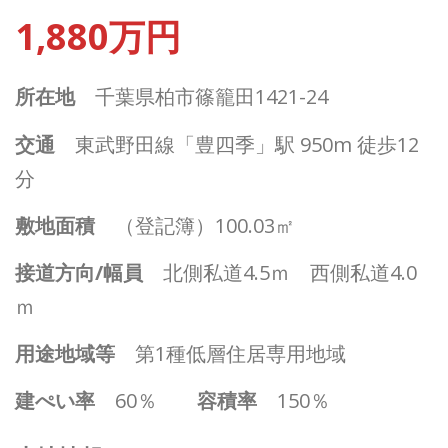
1,880万円
所在地
千葉県柏市篠籠田1421-24
交通
東武野田線「豊四季」駅 950m 徒歩12
分
敷地面積
（登記簿）100.03㎡
接道方向/幅員
北側私道4.5ｍ 西側私道4.0
ｍ
用途地域等
第1種低層住居専用地域
建ぺい率
60％
容積率
150％