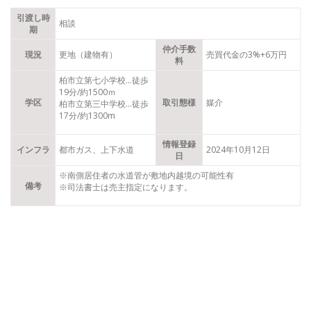
引渡し時
相談
期
仲介手数
現況
更地（建物有）
売買代金の3%+6万円
料
柏市立第七小学校…徒歩
19分/約1500
ｍ
学区
取引態様
媒介
柏市立第三中学校…徒歩
17分/約1300m
情報登録
インフラ
都市ガス、上下水道
2024年10月12日
日
※南側居住者の水道管が
敷地内越境の可能性有
備考
※司法書士は売主指定になります。