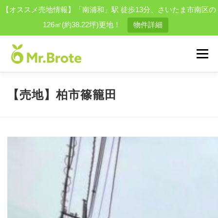
【オススメ売地情報】「南浦和」駅 徒歩13分、さいたま市南区の
126㎡(約38.22坪)更地！
物件詳細
コ
ン
メニュー
テ
ン
ツ
へ
物件を探す
会社案内
スタッフ
買取実績一覧
【売地】柏市篠籠田
ス
キ
ッ
プ
お問い合わせ
採用情報
結婚相談所
便利屋事業