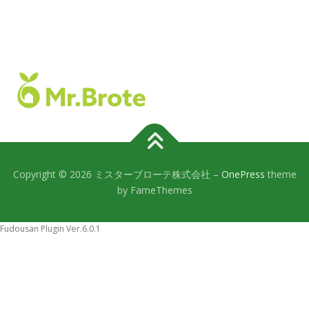
Copyright © 2026 ミスターブローテ株式会社
–
OnePress
theme
by FameThemes
Fudousan Plugin Ver.6.0.1