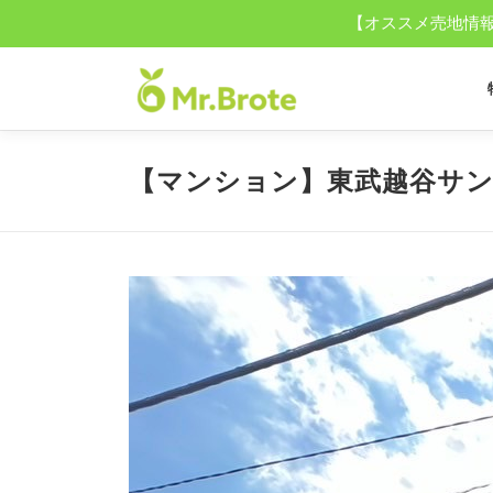
【オススメ売地情報】
コ
ン
テ
ン
ツ
【マンション】東武越谷サン
へ
ス
キ
ッ
プ