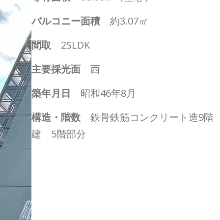
バルコニー面積
約3.07㎡
間取
2SLDK
主要採光面
西
築年月日
昭和46年8月
構造・階数
鉄骨鉄筋コンクリート造9階
建 5階部分