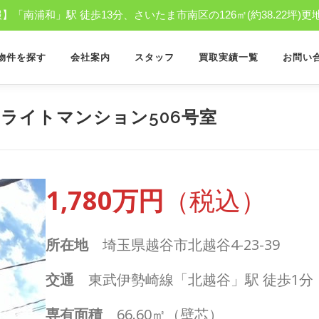
「南浦和」駅 徒歩13分、さいたま市南区の126㎡(約38.22坪)更
物件を探す
会社案内
スタッフ
買取実績一覧
お問い
ライトマンション506号室
1,780万円
（税込）
所在地
埼玉県越谷市北越谷4-23-39
交通
東武伊勢崎線「北越谷」駅 徒歩1分
専有面積
66.60㎡（壁芯）