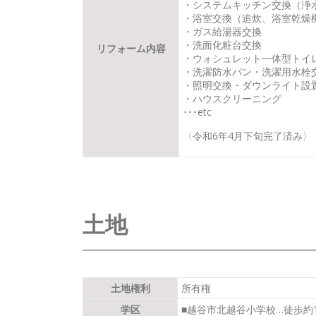
・システムキッチン交換（浄
・浴室交換（追炊、浴室乾燥
・ガス給湯器交換
・洗面化粧台交換
リフォーム内容
・ウォシュレット一体型トイ
・洗濯防水パン・洗濯用水栓
・照明交換・ダウンライト設
・ハウスクリーニング
･･･etc
〈令和6年4月下旬完了済み〉
土地
土地権利
所有権
学区
■越谷市北越谷小学校…徒歩約