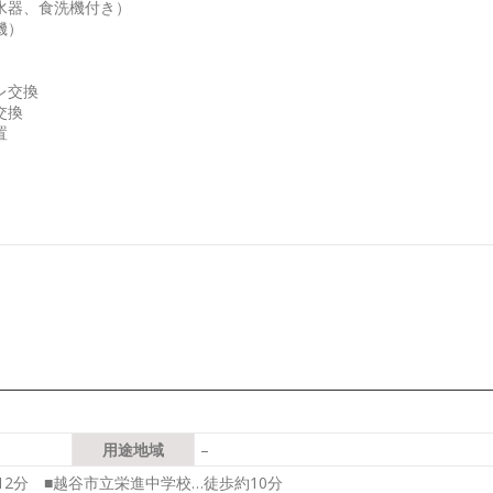
水器、食洗機付き）
機）
レ交換
交換
置
用途地域
–
12分 ■越谷市立栄進中学校…徒歩約10分