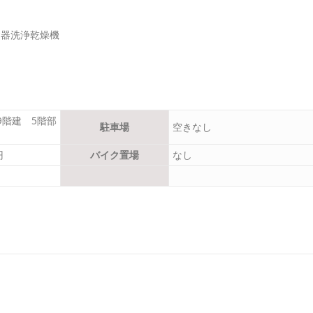
食器洗浄乾燥機
9階建 5階部
駐車場
空きなし
円
バイク置場
なし