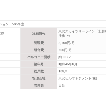
ョン 506号室
東武スカイツリーライン「北越
39
沿線情報
徒歩1分
管理費
8,100円/月
組合費
400円/月
バルコニー面積
約3.07㎡
築年月
昭和46年8月
総戸数
108戸
管理会社
東武ビルマネジメント(株)
管理員
日勤