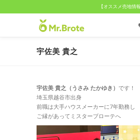
【オススメ売地情報】
コ
ン
テ
ン
ツ
宇佐美 貴之
へ
ス
キ
ッ
プ
宇佐美
貴之（うさみ たかゆき）
です！
埼玉県越谷市出身
前職は大手ハウスメーカーに7年勤務し
ご縁があってミスターブローテへ