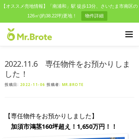
【オススメ売地情報】「南浦和」駅 徒歩13分、さいたま市南区の
126㎡(約38.22坪)更地！
物件詳細
コ
ン
メニュー
テ
ン
ツ
へ
物件を探す
会社案内
スタッフ
買取実績一覧
2022.11.6 専任物件をお預かりしま
ス
キ
した！
ッ
プ
お問い合わせ
採用情報
結婚相談所
便利屋事業
投稿日:
2022-11-06
投稿者:
MR.BROTE
【専任物件をお預かりしました】
加須市鴻茎160坪超え！1,650万円！！