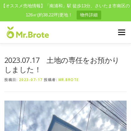
【オススメ売地情報】「南浦和」駅 徒歩13分、さいたま市南区の
126㎡(約38.22坪)更地！
物件詳細
コ
ン
メニュー
テ
ン
ツ
へ
物件を探す
会社案内
スタッフ
買取実績一覧
2023.07.17 土地の専任をお預かり
ス
キ
しました！
ッ
プ
お問い合わせ
採用情報
結婚相談所
便利屋事業
投稿日:
2023-07-17
投稿者:
MR.BROTE