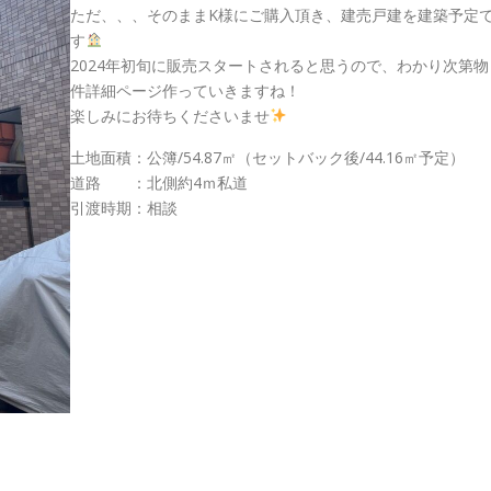
ただ、、、そのままK様にご購入頂き、建売戸建を建築予定
す
2024年初旬に販売スタートされると思うので、わかり次第物
件詳細ページ作っていきますね！
楽しみにお待ちくださいませ
土地面積：公簿/54.87㎡（セットバック後/44.16㎡予定）
道路 ：北側約4ｍ私道
引渡時期：相談