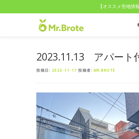
【オススメ売地情報】
コ
ン
テ
ン
ツ
へ
2023.11.13 ア
ス
キ
投稿日:
2023-11-17
投稿者:
MR.BROTE
ッ
プ