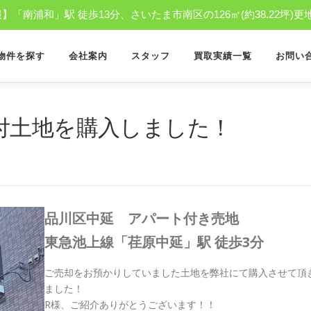
「南浦和」駅 徒歩13分、さいたま市南区の126㎡(約38.22坪)更
物件を探す
会社案内
スタッフ
買取実績一覧
お問い
パート付土地を購入しました！
品川区中延 アパート付き売地
東急池上線「荏原中延」駅 徒歩3分
ご売却をお預かりしていました土地を弊社にて購入させて頂
ました！
R様、ご紹介ありがとうございます！！