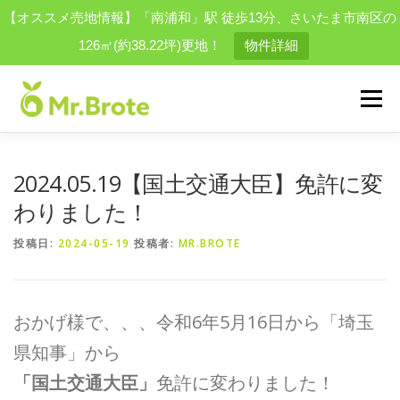
【オススメ売地情報】「南浦和」駅 徒歩13分、さいたま市南区の
126㎡(約38.22坪)更地！
物件詳細
コ
ン
メニュー
テ
ン
ツ
へ
物件を探す
会社案内
スタッフ
買取実績一覧
2024.05.19【国土交通大臣】免許に変
ス
キ
わりました！
ッ
プ
お問い合わせ
採用情報
結婚相談所
便利屋事業
投稿日:
2024-05-19
投稿者:
MR.BROTE
おかげ様で、、、令和6年5月16日から「埼玉
県知事」から
「国土交通大臣」
免許に変わりました！