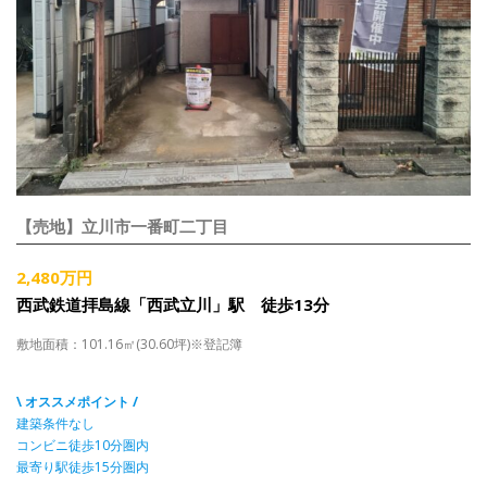
【売地】立川市一番町二丁目
2,480万円
西武鉄道拝島線「西武立川」駅 徒歩13分
敷地面積：101.16㎡(30.60坪)※登記簿
\ オススメポイント /
建築条件なし
コンビニ徒歩10分圏内
最寄り駅徒歩15分圏内