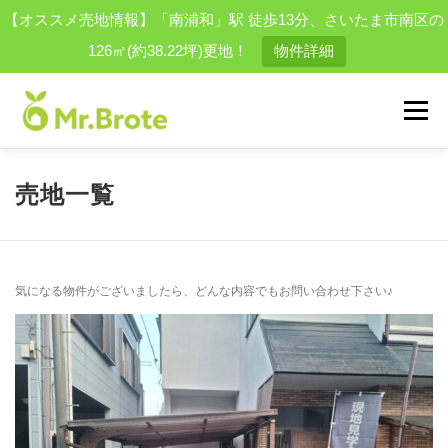
【オススメ売地情報】「南浦和」駅 徒歩13分、さいたま市南区の
126㎡(約38.22坪)更地！
物件詳細
コ
ン
メニュー
テ
ン
ツ
へ
物件を探す
会社案内
スタッフ
買取実績一覧
売地一覧
ス
キ
ッ
プ
お問い合わせ
採用情報
結婚相談所
便利屋事業
気になる物件がございましたら、どんな内容でもお問い合わせ下さい♪