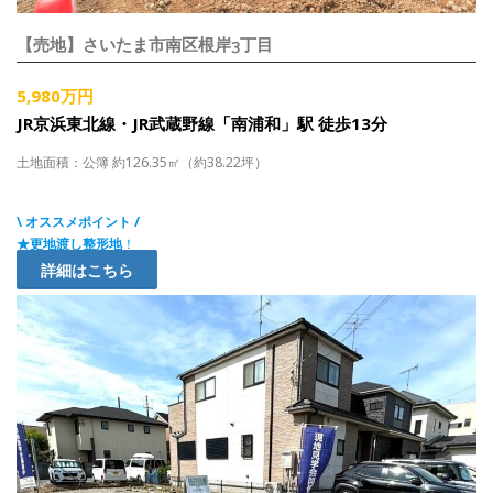
【売地】さいたま市南区根岸3丁目
5,980万円
JR京浜東北線・JR武蔵野線「南浦和」駅 徒歩13分
土地面積：公簿 約126.35㎡（約38.22坪）
\ オススメポイント /
★更地渡し整形地
！
詳細はこちら